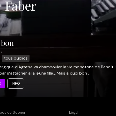
y Faber
 bon
ge
tous publics
nergique d’Agathe va chambouler la vie monotone de Benoît.
 par s’attacher à la jeune fille… Mais à quoi bon ...
R
INFO
pos de Sooner
Légal