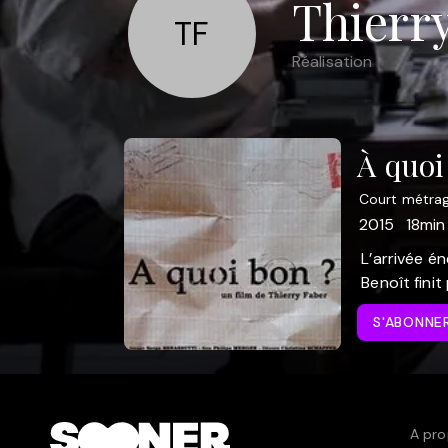
Thierr
TF
Réalisation
À quoi
Court métra
2015
18min
L’arrivée é
Benoît finit
S'ABONNE
A pro