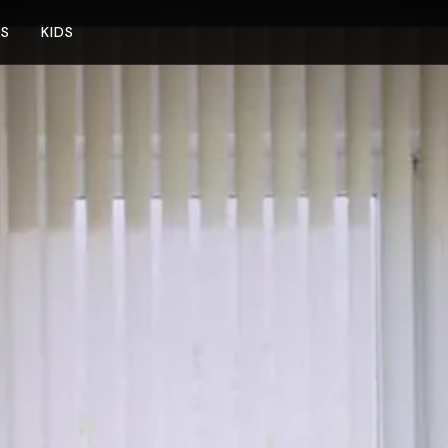
NS
KIDS