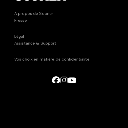
A propos de Sooner
Presse
Légal
Assistance & Support
Vos choix en matière de confidentialité
© UniversCiné Luxembourg2025 • 238C, rue de
Luxembourg, L-8077 Bertrange, Luxembourg