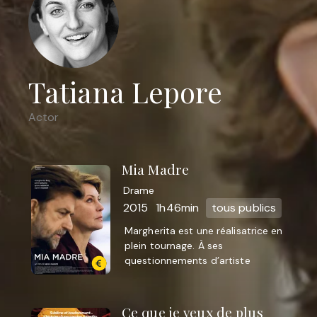
Tatiana Lepore
Actor
Mia Madre
Drame
2015
1h46min
tous publics
Margherita est une réalisatrice en
plein tournage. À ses
questionnements d’artiste
engagée se mêlent des angoisses
d’ordre privé. Margherita est une
réalisatrice ...
Ce que je veux de plus