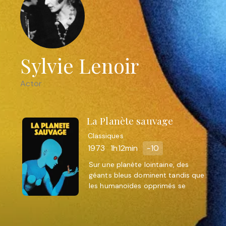
Sylvie Lenoir
Actor
La Planète sauvage
Classiques
1973
1h12min
-10
Sur une planète lointaine, des
géants bleus dominent tandis que
les humanoïdes opprimés se
rebellent contre leurs dirigeants
machines.