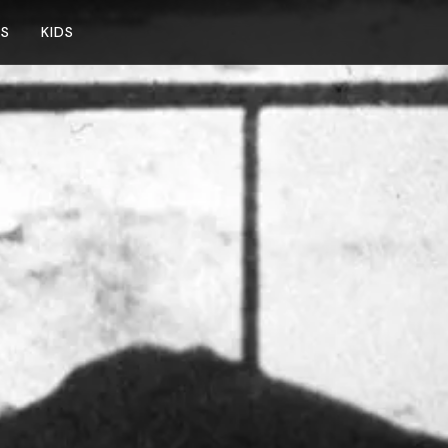
NS
KIDS