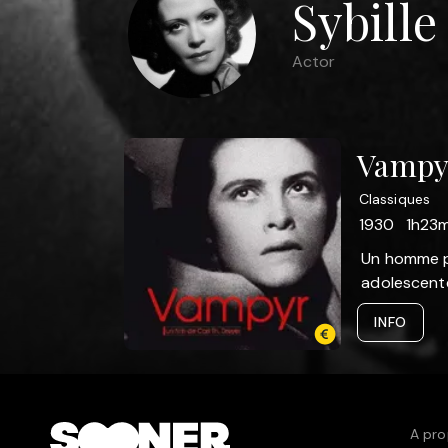
Sybille
Actor
Vampy
Classiques
1930
1h23m
Un homme pa
adolescente 
INFO
A pro