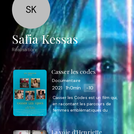
SK
Safia Kessas
Réalisation
Casser les codes
Documentaire
2021
1h0min
-10
Casser les Codes est un film qui,
en racontant les parcours de
femmes emblématiques du
secteur de la tech, nous guidera à
l’intérieur de ces métiers
méconnus ...
La voie d'Henriette