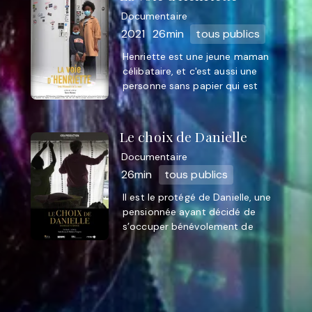
Documentaire
2021
26min
tous publics
Henriette est une jeune maman
célibataire, et c'est aussi une
personne sans papier qui est
porte-parole du collectif de la voix
des sans papiers. Tous ...
Le choix de Danielle
Documentaire
26min
tous publics
Il est le protégé de Danielle, une
pensionnée ayant décidé de
s’occuper bénévolement de
réfugiés en les accueillant chez
elle. Cet engagement de sa part ...