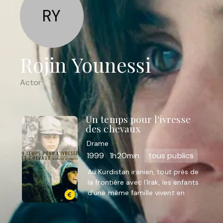
RY
Rojin Younessi
Actor
Un temps pour l'ivresse
des chevaux
Drame
1999
1h20min
tous publics
Au Kurdistan iranien, tout près de
la frontière avec l'Irak, les enfants
d'une même famille vivent en
subvenant seuls à leurs besoins. Le
benjamin souffre ...