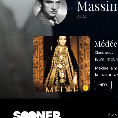
Massim
Actor
Médée
Classiques
1969
1h58m
Médée la mag
la Toison d’
INFO
A pro