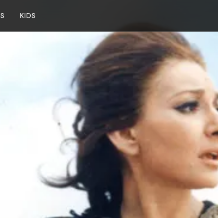
NS
KIDS