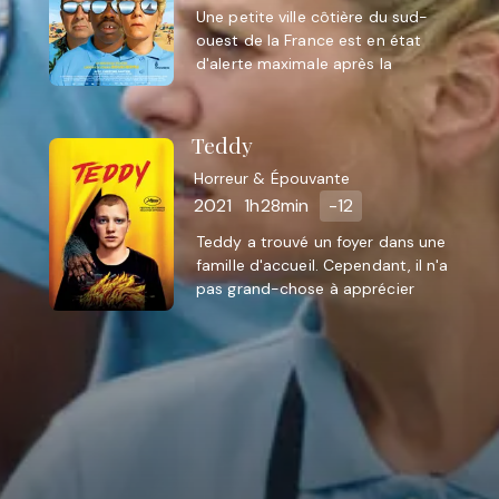
Une petite ville côtière du sud-
festivals de films et des émissions de
ouest de la France est en état
télévision.
d'alerte maximale après la
disparition d'un surfeur. Un requin
rôde dans le port.
Teddy
Horreur & Épouvante
2021
1h28min
-12
Teddy a trouvé un foyer dans une
famille d'accueil. Cependant, il n'a
pas grand-chose à apprécier
lorsqu'il est griffé par un loup.