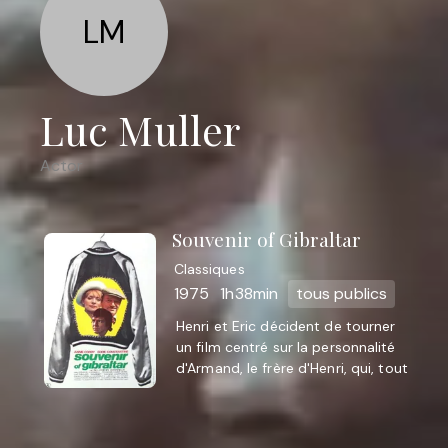
LM
Luc Muller
Actor
Souvenir of Gibraltar
Classiques
1975
1h38min
tous publics
Henri et Eric décident de tourner
un film centré sur la personnalité
d'Armand, le frère d'Henri, qui, tout
en travaillant dans la boucherie
paternelle, ...