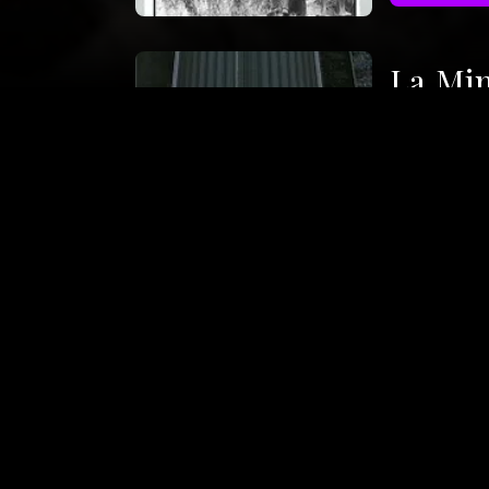
La Mi
Documentair
1989
58mi
A travers la
évocation c
S'ABONNE
A pro
Press