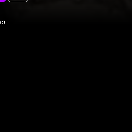
na
e
n
tous publics
 vision de Mara, une fillette italienne d'une dizaine d'années,
onstrastée de la Belgique des années 50 ...
R
INFO
pos de Sooner
Légal
e
Assistance & Support