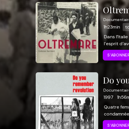
Oltre
Documentair
1h23min
t
Dans l’Ital
l’esprit d’a
S'ABONNE
Do yo
Documentair
1997
1h56
Quatre femm
condamnées 
S'ABONNE