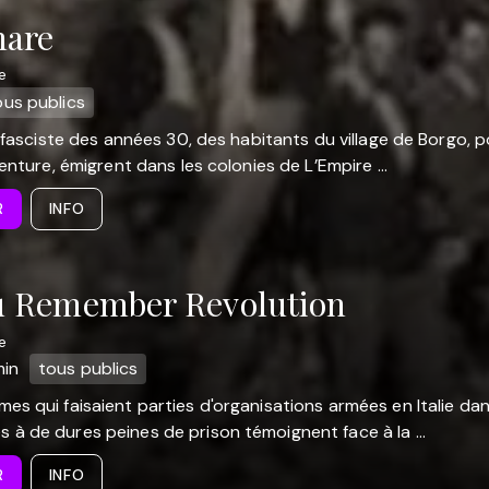
mare
e
ous publics
ie fasciste des années 30, des habitants du village de Borgo, 
venture, émigrent dans les colonies de L’Empire ...
R
INFO
u Remember Revolution
e
min
tous publics
es qui faisaient parties d'organisations armées en Italie da
à de dures peines de prison témoignent face à la ...
R
INFO