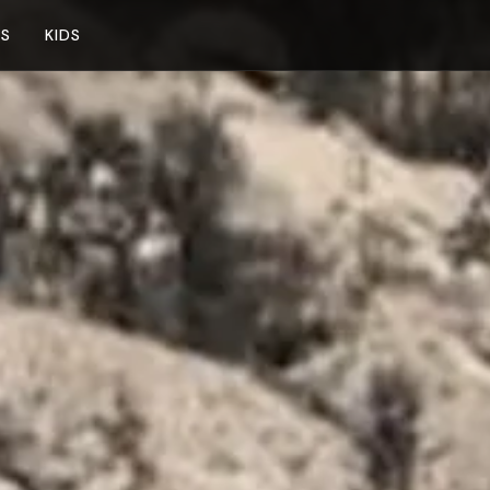
NS
KIDS