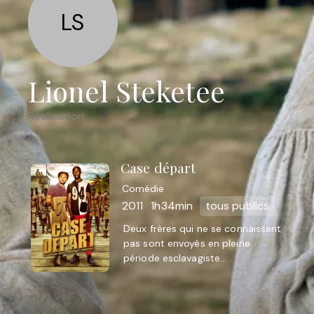
LS
Lionel Steketee
Réalisation
Case départ
Comédie
2011
1h34min
tous publics
Deux frères qui ne se connaissent
pas sont envoyés en pleine
période esclavagiste...