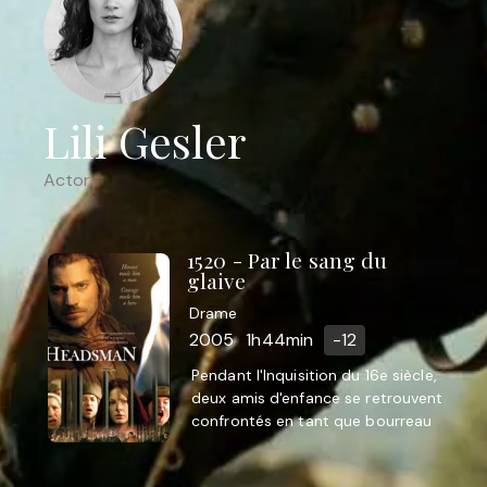
Lili Gesler
Actor
1520 - Par le sang du
glaive
Drame
2005
1h44min
-12
Pendant l'Inquisition du 16e siècle,
deux amis d'enfance se retrouvent
confrontés en tant que bourreau
et ennemi de l'Eglise. Le réalisateur
Simon Aeby ...