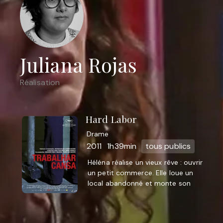
Juliana Rojas
Réalisation
Hard Labor
Drame
2011
1h39min
tous publics
Héléna réalise un vieux rêve : ouvrir
un petit commerce. Elle loue un
local abandonné et monte son
affaire. Mais son mari Otávio perd
subitement son travail ...