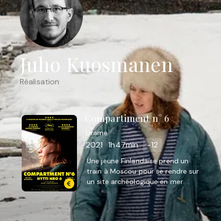
Juho Kuosmanen
Réalisation
Compartiment n° 6
Drame
2021
1h47min
-12
Une jeune Finlandaise prend un
train à Moscou pour se rendre sur
un site archéologique en mer
arctique. Elle est contrainte de
partager son compartiment ...