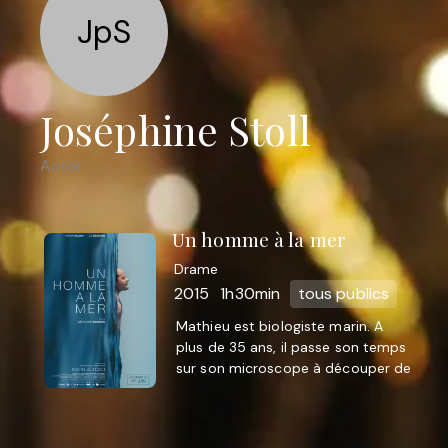
JpS
Joséphine Stoll
Actor
Un homme à la mer
Drame
2015
1h30min
tous publics
Mathieu est biologiste marin. A
plus de 35 ans, il passe son temps
sur son microscope à découper de
minuscules cadavres d’organismes
marins. Il n’est pas ...