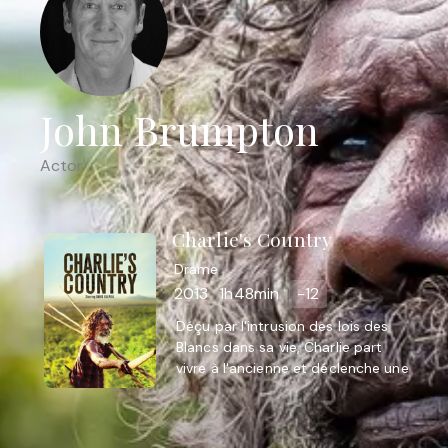
John Brumpton
Actor
Charlie's Country
Drame
2013
1h48min
-12
Déçu par l'intrusion des lois des
Blancs dans sa vie, Charlie part
vivre à l'ancienne et déclenche une
réaction en chaîne de difficultés
instructives.