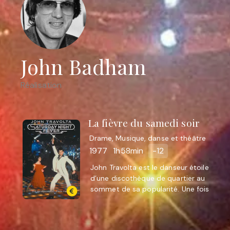
John Badham
Réalisation
La fièvre du samedi soir
Drame, Musique, danse et théâtre
1977
1h58min
-12
John Travolta est le danseur étoile
d’une discothèque de quartier au
sommet de sa popularité. Une fois
par semaine, après six jours de
travail dans un ...