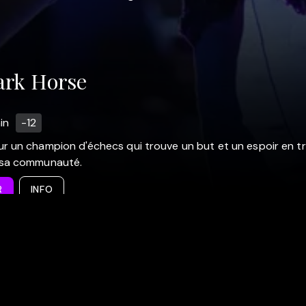
ark Horse
in
-12
r un champion d'échecs qui trouve un but et un espoir en 
 sa communauté.
R
INFO
pos de Sooner
Légal
e
Assistance & Support