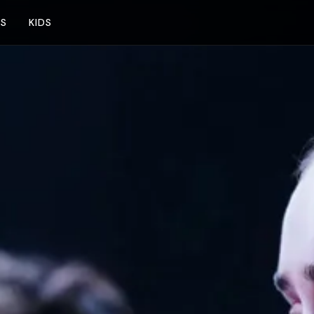
NS
KIDS