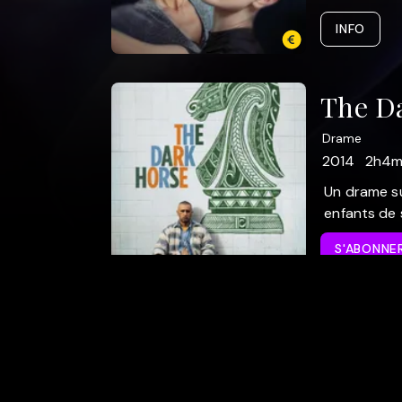
INFO
The D
Drame
2014
2h4m
Un drame su
enfants de
S'ABONNE
A pro
Press