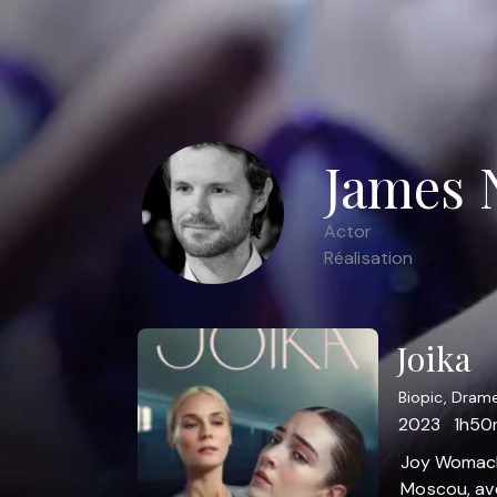
James 
Actor
Réalisation
Joika
Biopic, Dram
2023
1h50
Joy Womack,
Moscou, ave