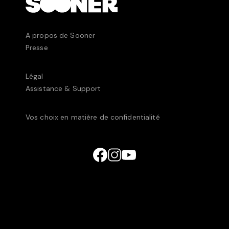
A propos de Sooner
Presse
Légal
Assistance & Support
Vos choix en matière de confidentialité
© UniversCiné Luxembourg2025 • 238C, rue de
Luxembourg, L-8077 Bertrange, Luxembourg