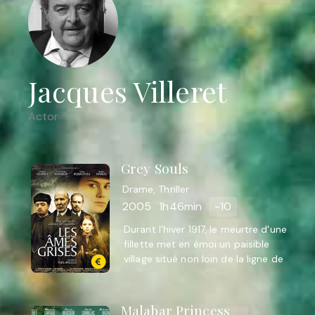
Jacques Villeret
Actor
Grey Souls
Drame, Thriller
2005
1h46min
-10
Durant l'hiver 1917, le meurtre d'une
fillette met en émoi un paisible
village situé non loin de la ligne de
front. Plusieurs notables sont
soupçonnés ...
Malabar Princess