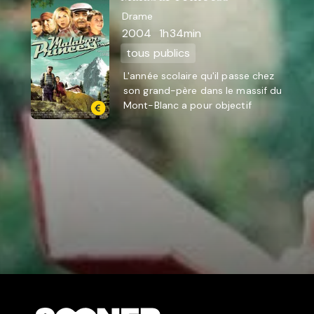
Drame
2004
1h34min
tous publics
L'année scolaire qu'il passe chez
son grand-père dans le massif du
Mont-Blanc a pour objectif
d'apaiser Tom, 8 ans, enfant très
perturbé par la disparition ...