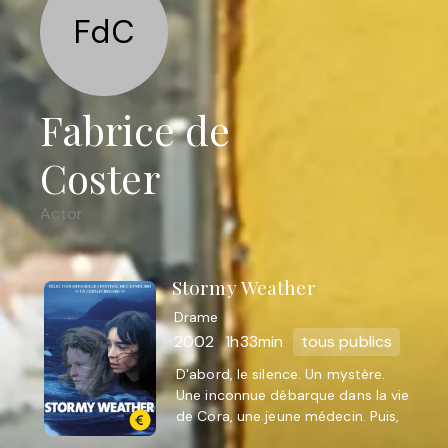
FdC
Fabrice de
Coster
Actor
Stormy Weather
Drame
2002
1h33min
tous publics
D'abord, le silence. Un mystère.
Une inconnue débarque dans la vie
de Cora, une jeune médecin. Puis,
le bout du monde : l'Islande. Cora,