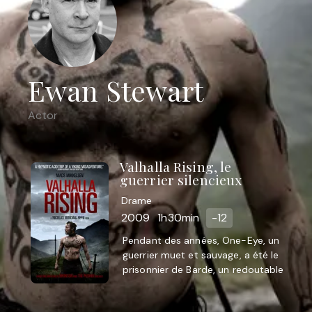
Ewan Stewart
Actor
Valhalla Rising, le
guerrier silencieux
Drame
2009
1h30min
-12
Pendant des années, One-Eye, un
guerrier muet et sauvage, a été le
prisonnier de Barde, un redoutable
chef de clan. Grâce à l'aide d'un
enfant, Are, il ...