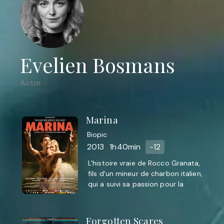
Evelien Bosmans
Actor
Marina
Biopic
2013
1h40min
-12
L'histoire vraie de Rocco Granata,
fils d'un mineur de charbon italien,
qui a suivi sa passion pour la
musique contre la volonté de son
père.
Forgotten Scares