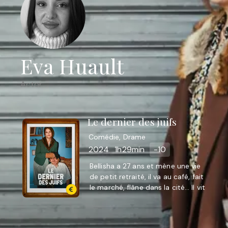
Eva Huault
Actor
Le dernier des juifs
Comédie, Drame
2024
1h29min
-10
Bellisha a 27 ans et mène une vie
de petit retraité, il va au café, fait
le marché, flâne dans la cité… Il vit
chez sa mère Giselle, qui sort très
peu ...