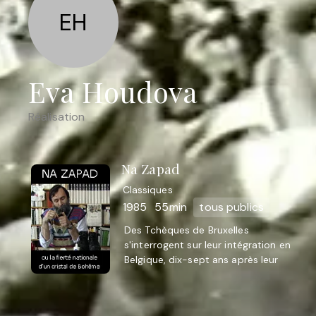
EH
Eva Houdova
Réalisation
Na Zapad
Classiques
1985
55min
tous publics
Des Tchèques de Bruxelles
s'interrogent sur leur intégration en
Belgique, dix-sept ans après leur
départ de Tchécoslovaquie...