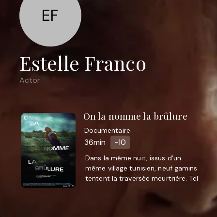
EF
Estelle Franco
Actor
On la nomme la brûlure
Documentaire
36min
-10
Dans la même nuit, issus d’un
même village tunisien, neuf gamins
tentent la traversée meurtrière. Tel
un poème ou une prière, le film
accueille la parole ...