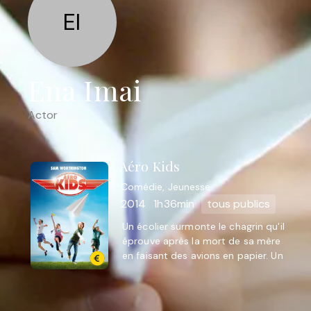
EI
Ena Imai
Actor
Aéro Kids
Comédie, Jeunesse
2014
1h36min
tous publics
Un écolier surmonte le chagrin qu'il
éprouve après la mort de sa mère
en faisant des avions en papier. Un
passe-temps qu'il lui fera
atteindre le championnat ...