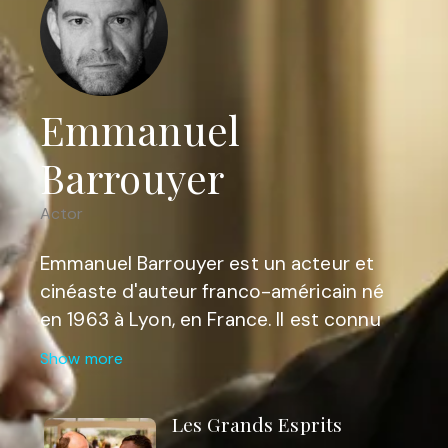
Emmanuel
Barrouyer
Actor
Emmanuel Barrouyer est un acteur et
cinéaste d'auteur franco-américain né
en 1963 à Lyon, en France. Il est connu
pour son parcours diversifié et son
Show more
travail dans les paysages
cinématographiques français et
Les Grands Esprits
américains. L'une de ses œuvres