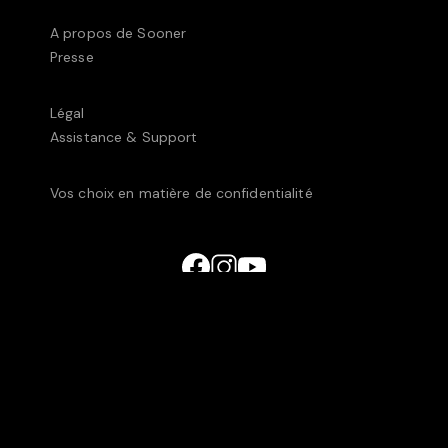
A propos de Sooner
Presse
Légal
Assistance & Support
Vos choix en matière de confidentialité
© UniversCiné Luxembourg2025 • 238C, rue de
Luxembourg, L-8077 Bertrange, Luxembourg