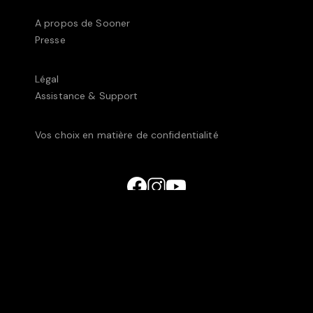
A propos de Sooner
Presse
Légal
Assistance & Support
Vos choix en matière de confidentialité
© UniversCiné Luxembourg2025 • 238C, rue de
Luxembourg, L-8077 Bertrange, Luxembourg