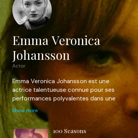
Emma Veronica
Johansson
Actor
Emma Veronica Johansson est une
actrice talentueuse connue pour ses
performances polyvalentes dans une
variété de genres cinématographiques.
Show more
Elle a été reconnue pour son rôle dans le
drame acclamé par la critique "The
100 Seasons
Velvet Horizon" (2017) et a ensuite joué