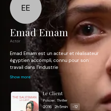
EE
Emad Emam
Actor
Emad Emam est un acteur et réalisateur
égyptien accompli, connu pour son
travail dans l'industrie
cinématographique égyptienne. Il a joué
Show more
dans de nombreux films et séries
télévisées, mettant en valeur ses talents
Le Client
d'acteur polyvalent. Parmi ses films les
Policier, Thriller
plus remarquables, citons "Un citoyen, un
2016
2h5min
-12
détective et un voleur" et "Le terroriste".