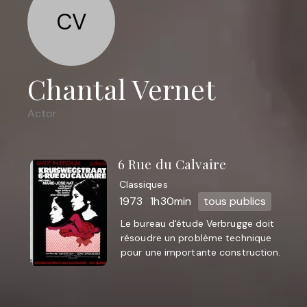
CV
Chantal Vernet
Actor
6 Rue du Calvaire
Classiques
1973
1h30min
tous publics
Le bureau d'étude Verbrugge doit
résoudre un problème technique
pour une importante construction.
Octave Verbrugge demande la
coopération de Hugo Saint-
Laurent, ...