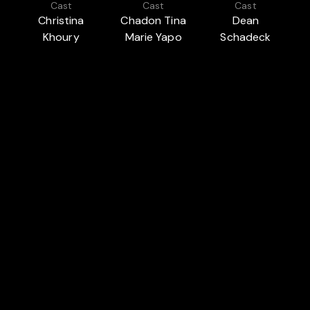
Cast
Cast
Cast
x
Christina
Chadon Tina
Dean
Khoury
Marie Yapo
Schadeck
Featured in
MADE IN LUXEMBOURG
M