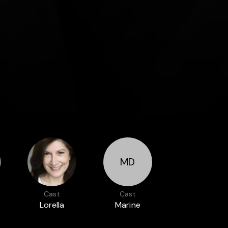
MD
Cast
Cast
Lorella
Marine
Cravotta
Dandoy