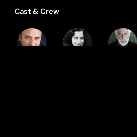
Cast & Crew
Director
Cast
Cast
José
Dayle
Jean-Luc
Pinheiro
Haddon
Bideau
Featured in