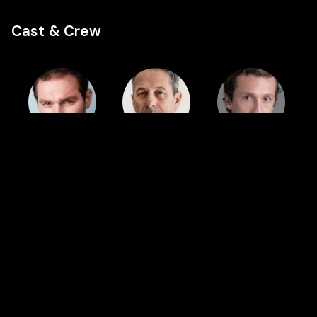
Cast & Crew
Cast
Cast
Cast
Mark
Alfredo
Benjamín
Stanley
Castro
Westfall
Featured in