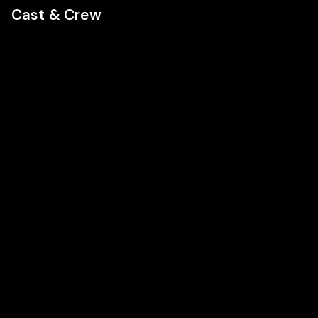
Cast & Crew
Cast
Cast
Cast
Camille
Frankie
Vincent
Rutherford
Wallach
Elbaz
Featured in