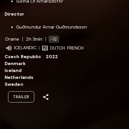
Sunna Líf Arnarsdóttir
Director
Guðmundur Arnar Guðmundsson
Drame
2h 3min
-12
ICELANDIC
DUTCH
FRENCH
Czech Republic
2022
Denmark
Iceland
Netherlands
Sweden
TRAILER