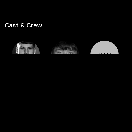
Cast & Crew
SLfAt
Cast
Cast
Cast
Viktor
Snorri Rafn
Sunna Líf
Benóný
Frímannsson
Arnarsdóttir
Benediktsson
Featured in