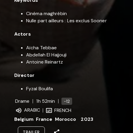
Keywords
Cinéma maghrébin
Nulle part ailleurs : Les exclus Sooner
Actors
Aïcha Tebbae
Abdellah El Hajjouji
Antoine Reinartz
Director
Fyzal Boulifa
Drame
1h 52min
-12
ARABIC
FRENCH
Belgium
France
Morocco
2023
TRAILER