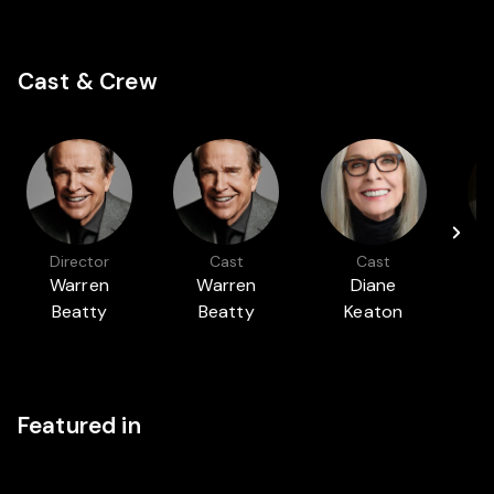
Cast & Crew
Director
Cast
Cast
Warren
Warren
Diane
Beatty
Beatty
Keaton
H
Featured in