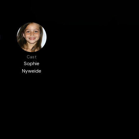
Cast
Sophie
Nyweide