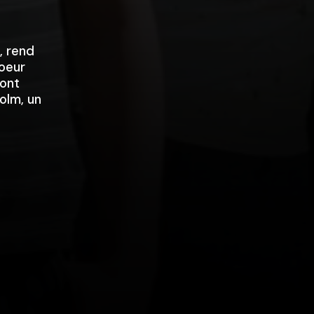
, rend
soeur
 ont
olm, un