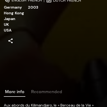
ENGLISH
FRENCH
DUTCH
FRENCH
Germany
2003
Hong Kong
Japan
UK
USA
More info
Recommended
Aux abords du Kilimandjaro, le « Berceau de la Vie »