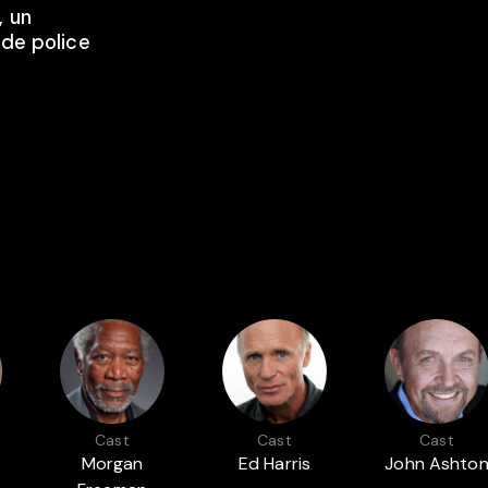
, un
 de police
Cast
Cast
Cast
Morgan
Ed Harris
John Ashto