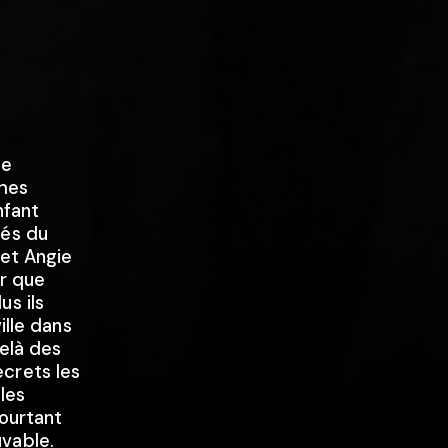
te
ches
nfant
vés du
 et Angie
ir que
us ils
ille dans
delà des
crets les
 les
pourtant
vable.