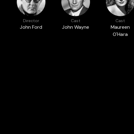
Director
Cast
Cast
John Ford
John Wayne
Maureen
O'Hara
Featured in
PARAMOUNT PICTURES