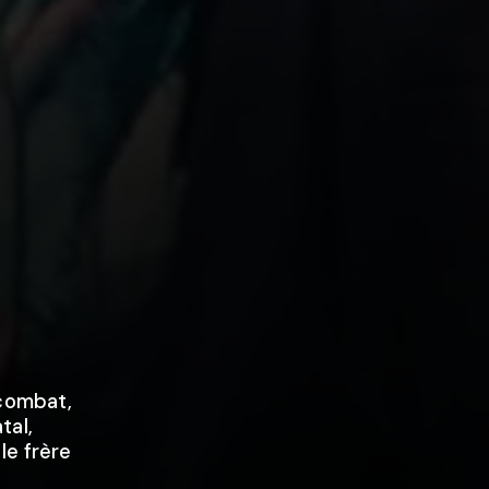
 combat,
tal,
le frère