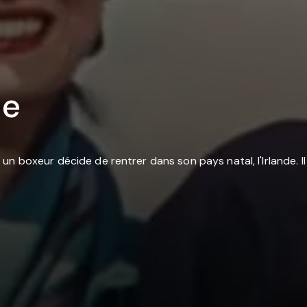
le
un boxeur décide de rentrer dans son pays natal, l'Irlande. 