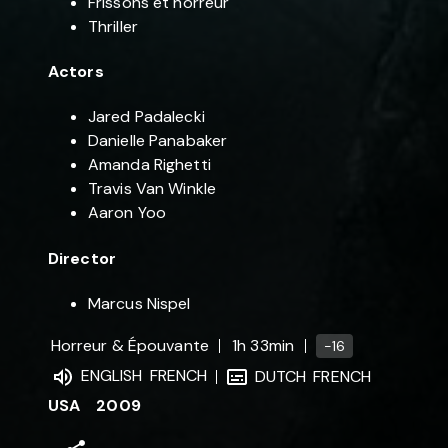
Frissons et horreur
Thriller
Actors
Jared Padalecki
Danielle Panabaker
Amanda Righetti
Travis Van Winkle
Aaron Yoo
Director
Marcus Nispel
Horreur & Épouvante
1h 33min
-16
ENGLISH
FRENCH
DUTCH
FRENCH
USA
2009