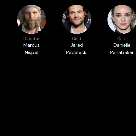
Director
Cast
Cast
Marcus
Jared
Danielle
Nispel
Padalecki
Panabaker
Featured in
CINE-SHORT: 90 MINUTES OF
PAR
CINEMA