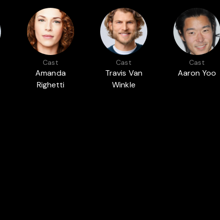
Cast
Cast
Cast
Amanda
Travis Van
Aaron Yoo
Righetti
Winkle
AMOUNT PICTURES
THRILL AND HORROR