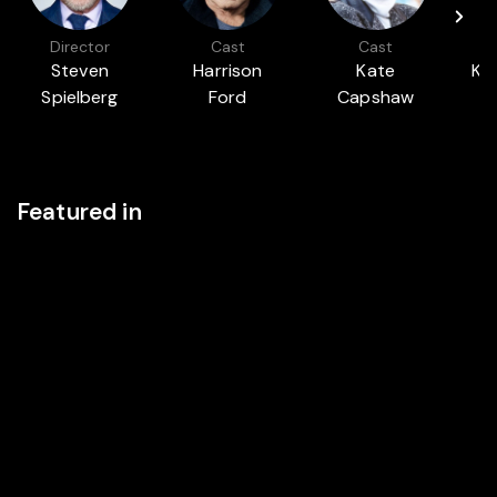
Director
Cast
Cast
Steven
Harrison
Kate
Ke
Spielberg
Ford
Capshaw
Featured in
ESCAPE TO THE 80'S