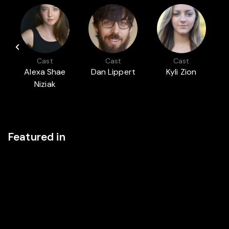
Cast
Cast
Cast
Alexa Shae
Dan Lippert
Kyli Zion
so
Niziak
Featured in
S
THRILL AND HORROR