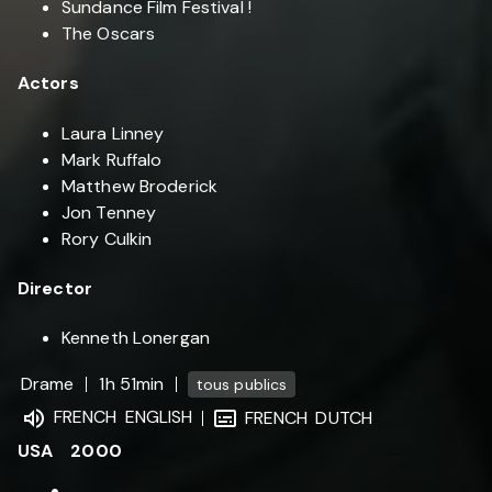
Sundance Film Festival !
The Oscars
Actors
Laura Linney
Mark Ruffalo
Matthew Broderick
Jon Tenney
Rory Culkin
Director
Kenneth Lonergan
Drame
1h 51min
tous publics
FRENCH
ENGLISH
FRENCH
DUTCH
USA
2000