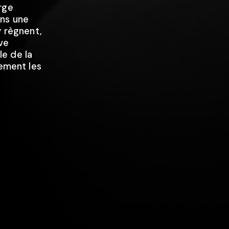
rge
ans une
y règnent,
uve
lle de la
vement les