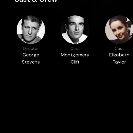
Director
Cast
Cast
George
Montgomery
Elizabeth
Stevens
Clift
Taylor
Featured in
GOLDEN GLOBES AWARD FOR BEST