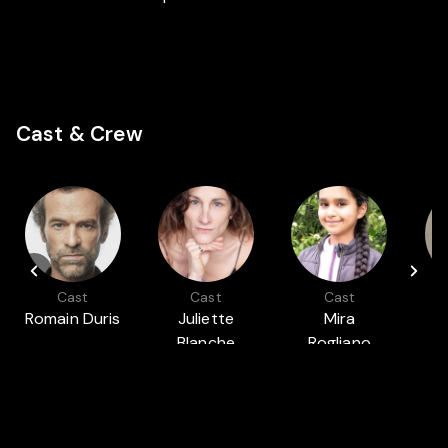
Cast & Crew
Cast
Cast
Cast
Romain Duris
Juliette
Mira
Blanche
Rogliano
F