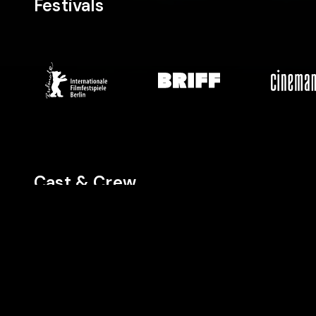
Festivals
Cast & Crew
Director
Cast
Cast
Teona
Zorica
Labina