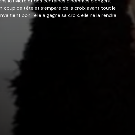
 dans la rivière et des centaines d’hommes plongent
 un coup de tête et s’empare de la croix avant tout le
a tient bon : elle a gagné sa croix, elle ne la rendra