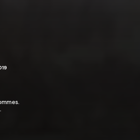
019
hommes.
.