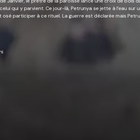
s de Janvier, le prêtre de la paroisse lance une croix de bois
elui qui y parvient. Ce jour-là, Petrunya se jette à l’eau sur
é participer à ce rituel. La guerre est déclarée mais Petruny
ni