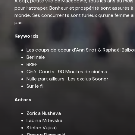
A Stip, petite ville de Macédoine, tous les ans au moi
pour l’attraper. Bonheur et prospérité sont assurés à c
monde. Ses concurrents sont furieux qu’une femme ait os
pas.
Keywords
Les coups de coeur d'Ann Sirot & Raphaël Balbo
Berlinale
BRIFF
Ciné-Courts : 90 Minutes de cinéma
Nulle part ailleurs : Les exclus Sooner
Sur le fil
Actors
Zorica Nusheva
Labina Mitevska
Stefan Vujisić
Simeon Damevski