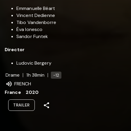
Emmanuelle Béart
Vincent Dedienne
Tibo Vandenborre
Éva Ionesco
Sandor Funtek
Director
Ludovic Bergery
Drame
1h 38min
-12
FRENCH
France
2020
TRAILER