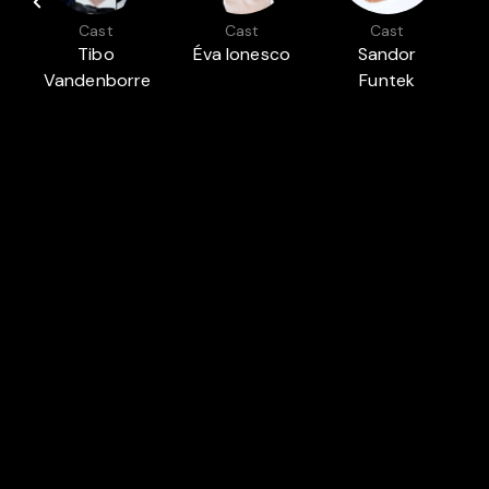
Cast
Cast
Cast
Tibo
Éva Ionesco
Sandor
Vandenborre
Funtek
Featured in
CINE-SHORT: 90 MINUTES OF CINEMA